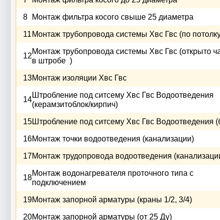
8
Монтаж фильтра косого свыше 25 диаметра
11
Монтаж трубопровода системы Хвс Гвс (по потолку
Монтаж трубопровода системы Хвс Гвс (открыто ч
12
в штробе )
13
Монтаж изоляции Хвс Гвс
Штробление под ситсему Хвс Гвс Водоотведения
14
(керамзитоблок/кирпич)
15
Штробление под ситсему Хвс Гвс Водоотведения (
16
Монтаж точки водоотведения (канализации)
17
Монтаж трудопровода водоотведения (канализаци
Монтаж водонагревателя проточного типа с
18
подключением
19
Монтаж запорной арматуры (краны 1/2, 3/4)
20
Монтаж запорной арматуры (от 25 Ду)