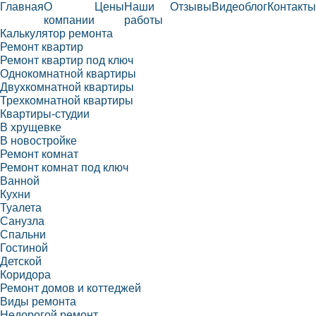
Главная
О
Цены
Наши
Отзывы
Видеоблог
Контакты
компании
работы
Калькулятор ремонта
Ремонт квартир
Ремонт квартир под ключ
Однокомнатной квартиры
Двухкомнатной квартиры
Трехкомнатной квартиры
Квартиры-студии
В хрущевке
В новостройке
Ремонт комнат
Ремонт комнат под ключ
Ванной
Кухни
Туалета
Санузла
Спальни
Гостиной
Детской
Коридора
Ремонт домов и коттеджей
Виды ремонта
Недорогой ремонт