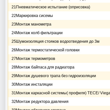
21
Пневматическое испытание (оприсовка)
22
Маркировка сисемы
23
Монтаж манометра
24
Монтаж колб фильтрации
25
Шумоизоляция стояков водоотведения до 3м
26
Монтаж термостатической головки
27
Монтаж термометров
28
Монтаж байпаса для радиатора
29
Монтаж душевого трапа без гидроизоляции
30
Монтаж инсталяции
31
Монтаж каркасной системы( профиля) ТЕСЕ/ Vieg
32
Монтаж редуктора давления