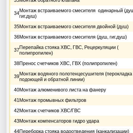
33
Монтаж обратного клапана
Монтаж встраиваемого смесителя одинарный (ду
34
гиг.душ)
35
Монтаж встраиваемого смесителя двойной (душ)
36
Монтаж встраиваемого смесителя (душ, гиг.душ)
Перепайка стояка ХВС, ГВС, Рецеркуляции (
37
полипропилен)
38
Пренос счетчиков ХВС, ГВХ (полипропилен)
Монтаж водяного полотенцесушителя (перокладка
39
подоющей и обратной линии)
40
Монтаж алюменивого листа на фанеру
41
Монтаж промывных фильтров
42
Монтаж счетчиков ХВС/ГВС
43
Монтаж компенсаторов гидро удара
44
Переборка стояка водоотведения (канкализации)