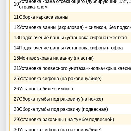
Установка крана отсекающего (дублирующий 1/2″, 3/
10
отражателем
11
Сборка каркаса ванны
12
Установка ванны (акриловая) + силикон, без подк
13
Подключение ванны (установка сифона)-жесткая
14
Подключение ванны (установка сифона)-гофра
15
Монтаж экрана на ванну (пластик)
21
Установка подвесного унитаза+кнопка+крышка+си
25
Установка сифона (на раковину/биде)
26
Установка биде+силикон
27
Сборка тумбы под раковину(на ножке)
28
Сборка тумбы под раковину (подвесная)
29
Установка раковины ( на тумбе/ подвесной)
30
Установка сифона (на раковину/биде)